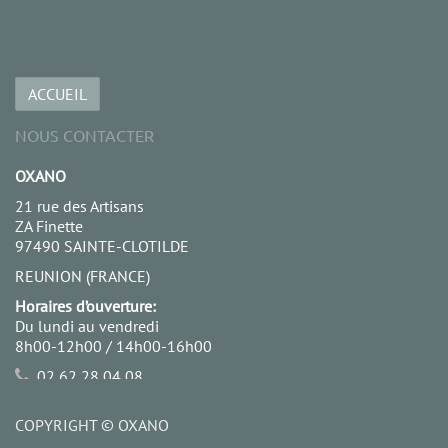
ACCUEIL
NOUS CONTACTER
OXANO
21 rue des Artisans
ZA Finette
97490 SAINTE-CLOTILDE
REUNION (FRANCE)
Horaires d’ouverture:
Du lundi au vendredi
8h00-12h00 / 14h00-16h00
02 62 28 04 08
06 92 68 18 99
contact@oxano.re
COPYRIGHT ©
OXANO