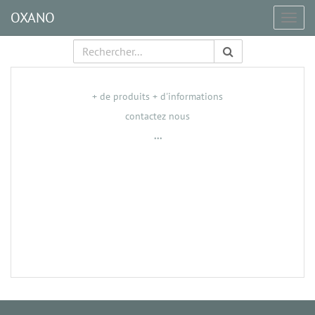
OXANO
Togg
navig
+ de produits + d'informations
contactez nous
...