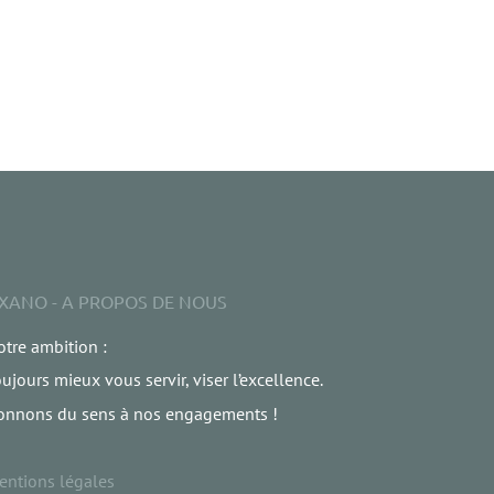
XANO - A PROPOS DE NOUS
tre ambition :
ujours mieux vous servir, viser l’excellence.
onnons du sens à nos engagements !
entions légales