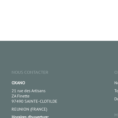
NOUS CONTACTER
O
OXANO
No
21 rue des Artisans
To
ZA Finette
D
97490 SAINTE-CLOTILDE
REUNION (FRANCE)
M
Horaires d’ouverture: